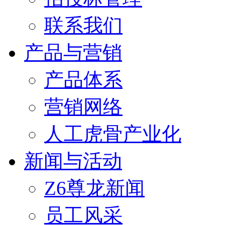
联系我们
产品与营销
产品体系
营销网络
人工虎骨产业化
新闻与活动
Z6尊龙新闻
员工风采