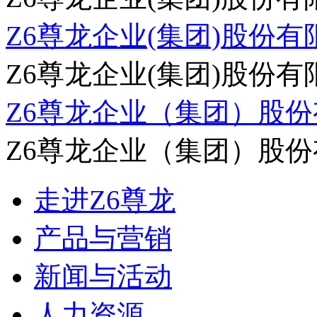
Z6尊龙企业(集团)股份有
Z6尊龙企业(集团)股份
Z6尊龙企业（集团）股份有
Z6尊龙企业（集团）股份
走进Z6尊龙
产品与营销
新闻与活动
人力资源