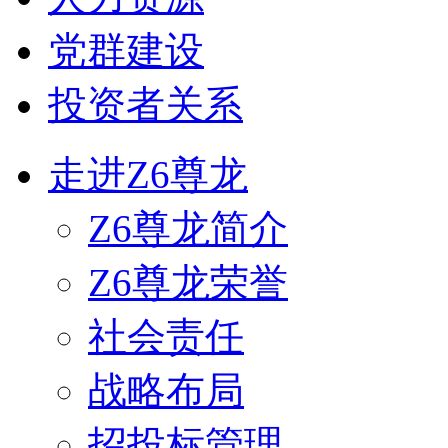
党群建设
投资者关系
走进Z6尊龙
Z6尊龙简介
Z6尊龙荣誉
社会责任
战略布局
招投标管理