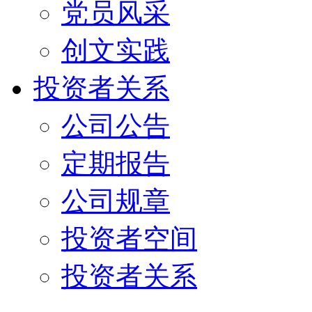
党员风采
创文实践
投资者关系
公司公告
定期报告
公司规章
投资者空间
投资者关系