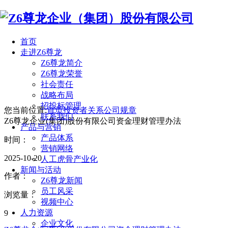
首页
走进Z6尊龙
Z6尊龙简介
Z6尊龙荣誉
社会责任
战略布局
招投标管理
您当前位置:
首页
投资者关系
公司规章
联系我们
Z6尊龙企业(集团)股份有限公司资金理财管理办法
产品与营销
产品体系
时间：
营销网络
2025-10-20
人工虎骨产业化
新闻与活动
作者：
Z6尊龙新闻
员工风采
浏览量：
视频中心
人力资源
9
企业文化