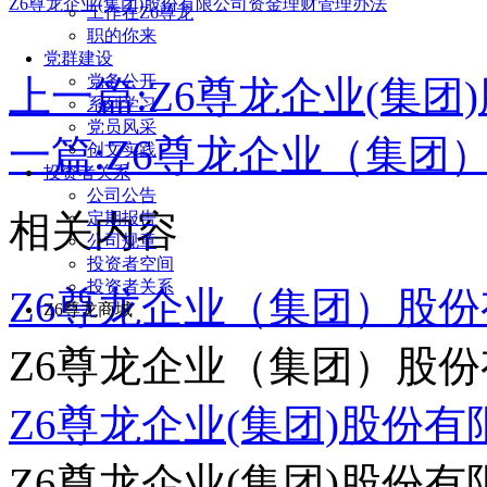
Z6尊龙企业(集团)股份有限公司资金理财管理办法
工作在Z6尊龙
职的你来
党群建设
党务公开
上一篇:
Z6尊龙企业(集
系列学习
党员风采
一篇:
Z6尊龙企业（集团
创文实践
投资者关系
公司公告
相关内容
定期报告
公司规章
投资者空间
投资者关系
Z6尊龙企业（集团）股份有
Z6尊龙商城
Z6尊龙企业（集团）股
Z6尊龙企业(集团)股份有限
Z6尊龙企业(集团)股份