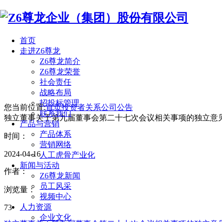
首页
走进Z6尊龙
Z6尊龙简介
Z6尊龙荣誉
社会责任
战略布局
招投标管理
您当前位置:
首页
投资者关系
公司公告
联系我们
独立董事关于第九届董事会第二十七次会议相关事项的独立意
产品与营销
产品体系
时间：
营销网络
2024-04-16
人工虎骨产业化
新闻与活动
作者：
Z6尊龙新闻
员工风采
浏览量：
视频中心
人力资源
73
企业文化