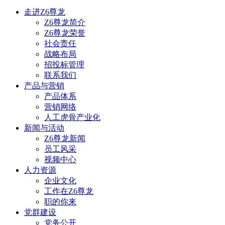
走进Z6尊龙
Z6尊龙简介
Z6尊龙荣誉
社会责任
战略布局
招投标管理
联系我们
产品与营销
产品体系
营销网络
人工虎骨产业化
新闻与活动
Z6尊龙新闻
员工风采
视频中心
人力资源
企业文化
工作在Z6尊龙
职的你来
党群建设
党务公开