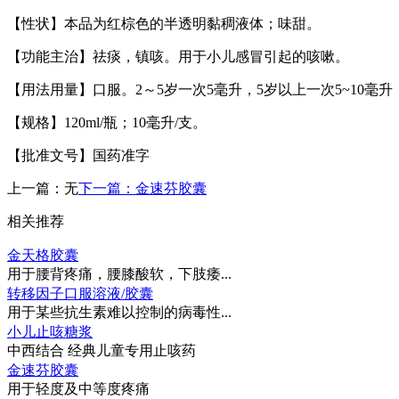
【性状】本品为红棕色的半透明黏稠液体；味甜。
【功能主治】祛痰，镇咳。用于小儿感冒引起的咳嗽。
【用法用量】口服。2～5岁一次5毫升，5岁以上一次5~10毫升
【规格】120ml/瓶；10毫升/支。
【批准文号】国药准字
上一篇：
无
下一篇：
金速芬胶囊
相关推荐
金天格胶囊
用于腰背疼痛，腰膝酸软，下肢痿...
转移因子口服溶液/胶囊
用于某些抗生素难以控制的病毒性...
小儿止咳糖浆
中西结合 经典儿童专用止咳药
金速芬胶囊
用于轻度及中等度疼痛