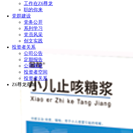
工作在Z6尊龙
职的你来
党群建设
党务公开
系列学习
党员风采
创文实践
投资者关系
公司公告
定期报告
公司规章
投资者空间
投资者关系
Z6尊龙商城