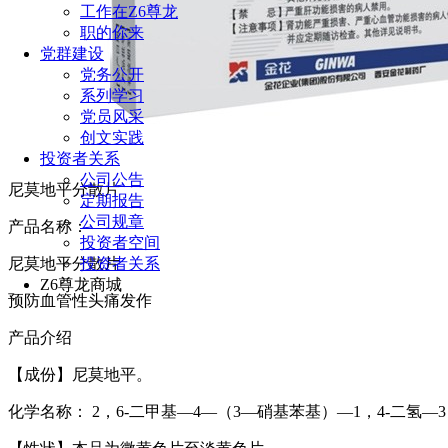
工作在Z6尊龙
职的你来
党群建设
党务公开
系列学习
党员风采
创文实践
投资者关系
公司公告
尼莫地平分散片
定期报告
公司规章
产品名称：
投资者空间
投资者关系
尼莫地平分散片
Z6尊龙商城
预防血管性头痛发作
产品介绍
【成份】尼莫地平。
化学名称： 2，6-二甲基—4—（3—硝基苯基）—1，4