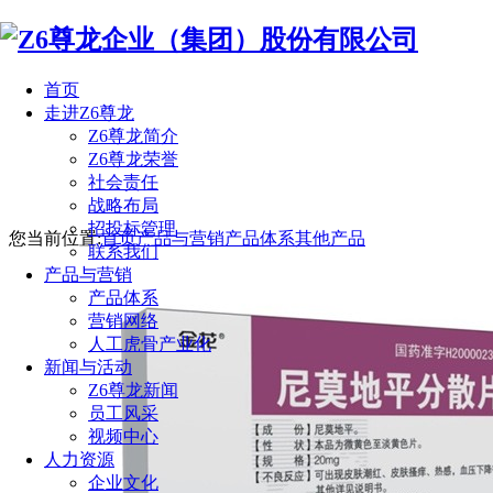
首页
走进Z6尊龙
Z6尊龙简介
Z6尊龙荣誉
社会责任
战略布局
招投标管理
您当前位置:
首页
产品与营销
产品体系
其他产品
联系我们
产品与营销
产品体系
营销网络
人工虎骨产业化
新闻与活动
Z6尊龙新闻
员工风采
视频中心
人力资源
企业文化