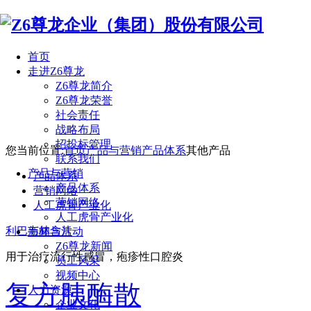
首页
走进Z6尊龙
Z6尊龙简介
Z6尊龙荣誉
社会责任
战略布局
招投标管理
您当前位置:
首页
产品与营销
产品体系
其他产品
联系我们
产品与营销
产品体系
产品体系
营销网络
营销网络
人工虎骨产业化
人工虎骨产业化
利巴韦林含片
新闻与活动
Z6尊龙新闻
用于治疗流行性感冒，疱疹性口腔炎
员工风采
视频中心
复方胰酶散
人力资源
企业文化