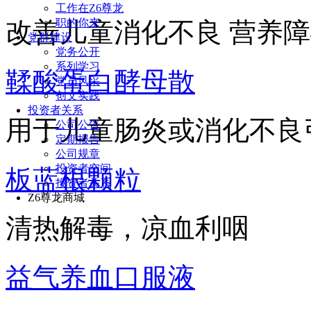
工作在Z6尊龙
职的你来
改善儿童消化不良 营养
党群建设
党务公开
系列学习
鞣酸蛋白酵母散
党员风采
创文实践
投资者关系
用于儿童肠炎或消化不良
公司公告
定期报告
公司规章
投资者空间
板蓝根颗粒
投资者关系
Z6尊龙商城
清热解毒，凉血利咽
益气养血口服液