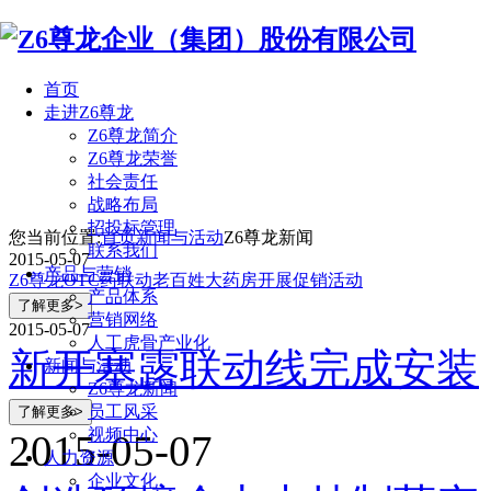
首页
走进Z6尊龙
Z6尊龙简介
Z6尊龙荣誉
社会责任
战略布局
招投标管理
您当前位置:
首页
新闻与活动
Z6尊龙新闻
联系我们
2015-05-07
产品与营销
Z6尊龙OTC药联动老百姓大药房开展促销活动
产品体系
营销网络
2015-05-07
人工虎骨产业化
新开塞露联动线完成安装
新闻与活动
Z6尊龙新闻
员工风采
视频中心
2015-05-07
人力资源
企业文化