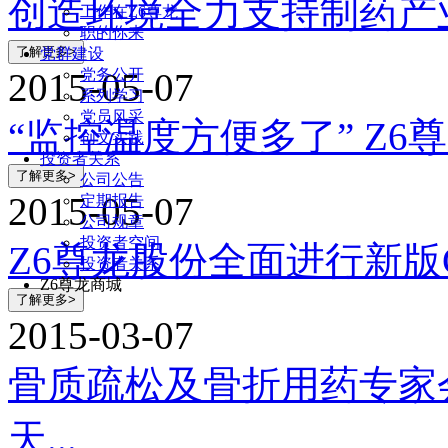
创造环境全力支持制药产
工作在Z6尊龙
职的你来
党群建设
党务公开
2015-05-07
系列学习
党员风采
“监控温度方便多了” Z6尊
创文实践
投资者关系
公司公告
2015-05-07
定期报告
公司规章
投资者空间
Z6尊龙股份全面进行新版
投资者关系
Z6尊龙商城
2015-03-07
骨质疏松及骨折用药专家
天...