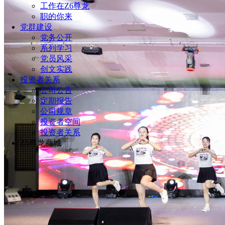
工作在Z6尊龙
职的你来
党群建设
党务公开
系列学习
党员风采
创文实践
投资者关系
公司公告
定期报告
公司规章
投资者空间
投资者关系
Z6尊龙商城