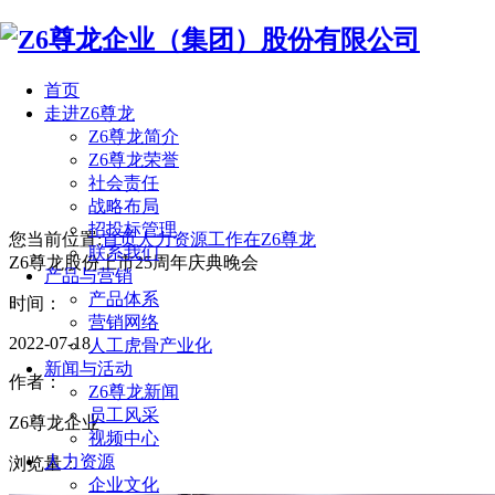
首页
走进Z6尊龙
Z6尊龙简介
Z6尊龙荣誉
社会责任
战略布局
招投标管理
您当前位置:
首页
人力资源
工作在Z6尊龙
联系我们
Z6尊龙股份上市25周年庆典晚会
产品与营销
产品体系
时间：
营销网络
2022-07-18
人工虎骨产业化
新闻与活动
作者：
Z6尊龙新闻
员工风采
Z6尊龙企业
视频中心
人力资源
浏览量：
企业文化