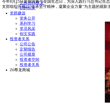
今年8月15日是我国首个全国生态日，为深入践行习总书记生态文明
工作在Z6尊龙
支部组织开展以“传承坚守精神，凝聚企业力量”为主题的观影主
职的你来
党群建设
党务公开
系列学习
党员风采
创文实践
投资者关系
公司公告
定期报告
公司规章
投资者空间
投资者关系
Z6尊龙商城