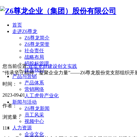
首页
走进Z6尊龙
Z6尊龙简介
Z6尊龙荣誉
社会责任
战略布局
招投标管理
您当前位置:
首页
党群建设
创文实践
联系我们
“传承坚守精神，凝聚企业力量”——Z6尊龙股份党支部组织
产品与营销
产品体系
时间：
营销网络
2023-09-01
人工虎骨产业化
新闻与活动
作者：
Z6尊龙新闻
员工风采
浏览量：
视频中心
人力资源
113
企业文化