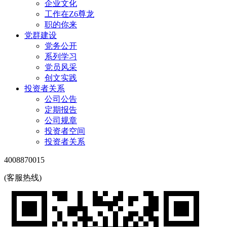
企业文化
工作在Z6尊龙
职的你来
党群建设
党务公开
系列学习
党员风采
创文实践
投资者关系
公司公告
定期报告
公司规章
投资者空间
投资者关系
4008870015
(客服热线)