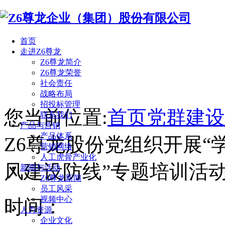
首页
走进Z6尊龙
Z6尊龙简介
Z6尊龙荣誉
社会责任
战略布局
招投标管理
您当前位置:
首页
党群建设
联系我们
产品与营销
产品体系
Z6尊龙股份党组织开展“学
营销网络
人工虎骨产业化
风建设防线”专题培训活
新闻与活动
Z6尊龙新闻
员工风采
视频中心
时间：
人力资源
企业文化