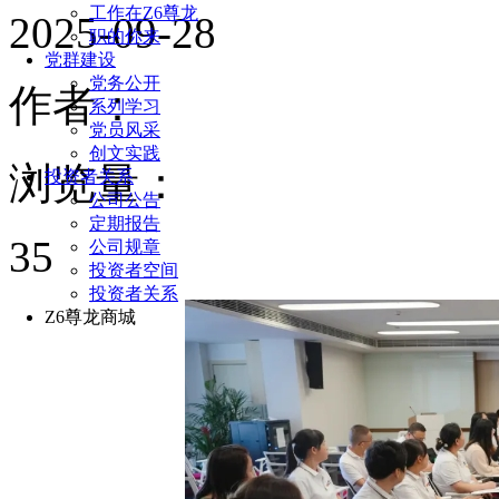
工作在Z6尊龙
2025-09-28
职的你来
党群建设
党务公开
作者：
系列学习
党员风采
创文实践
浏览量：
投资者关系
公司公告
定期报告
35
公司规章
投资者空间
投资者关系
Z6尊龙商城