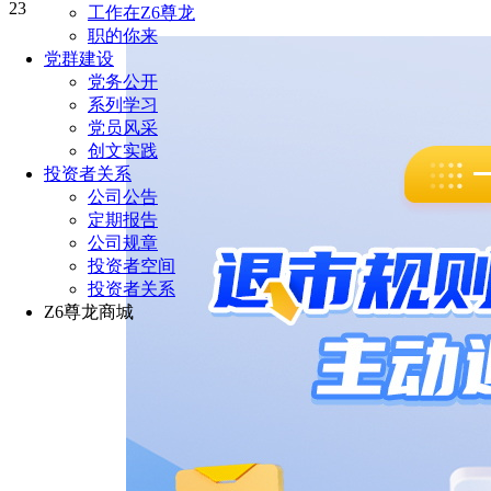
23
工作在Z6尊龙
职的你来
党群建设
党务公开
系列学习
党员风采
创文实践
投资者关系
公司公告
定期报告
公司规章
投资者空间
投资者关系
Z6尊龙商城