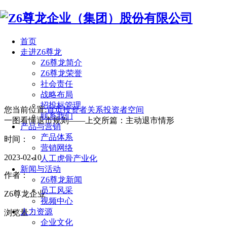
首页
走进Z6尊龙
Z6尊龙简介
Z6尊龙荣誉
社会责任
战略布局
招投标管理
您当前位置:
首页
投资者关系
投资者空间
联系我们
一图看懂退市规则——上交所篇：主动退市情形
产品与营销
产品体系
时间：
营销网络
2023-02-10
人工虎骨产业化
新闻与活动
作者：
Z6尊龙新闻
员工风采
Z6尊龙企业
视频中心
人力资源
浏览量：
企业文化