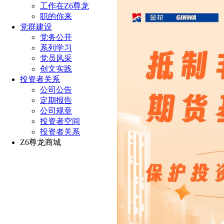
工作在Z6尊龙
职的你来
党群建设
党务公开
系列学习
党员风采
创文实践
投资者关系
公司公告
定期报告
公司规章
投资者空间
投资者关系
Z6尊龙商城