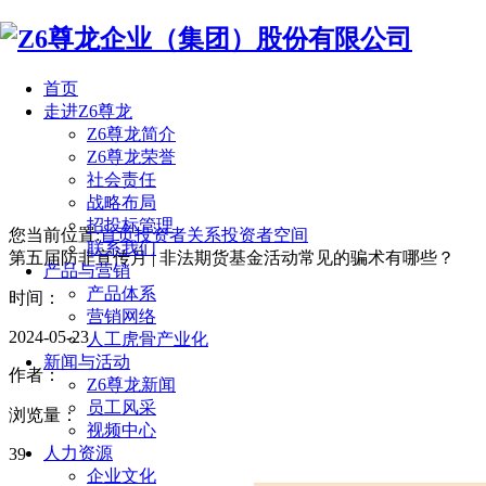
首页
走进Z6尊龙
Z6尊龙简介
Z6尊龙荣誉
社会责任
战略布局
招投标管理
您当前位置:
首页
投资者关系
投资者空间
联系我们
第五届防非宣传月 | 非法期货基金活动常见的骗术有哪些？
产品与营销
产品体系
时间：
营销网络
2024-05-23
人工虎骨产业化
新闻与活动
作者：
Z6尊龙新闻
员工风采
浏览量：
视频中心
人力资源
39
企业文化