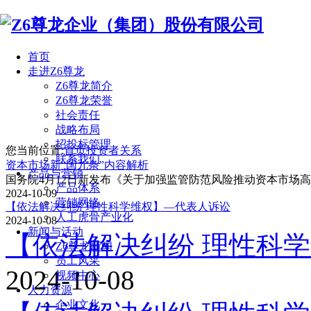
首页
走进Z6尊龙
Z6尊龙简介
Z6尊龙荣誉
社会责任
战略布局
招投标管理
您当前位置:
首页
投资者关系
联系我们
资本市场新“国九条”内容解析
产品与营销
国务院4月12日新发布《关于加强监管防范风险推动资本市场高质量发
产品体系
2024-10-09
营销网络
【依法解决纠纷 理性科学维权】—代表人诉讼
人工虎骨产业化
2024-10-08
新闻与活动
【依法解决纠纷 理性科
Z6尊龙新闻
员工风采
2024-10-08
视频中心
人力资源
企业文化