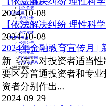
【依法解决纠纷 理性科学
工作在Z6尊龙
职的你来
2024-10-08
党群建设
党务公开
【依法解决纠纷 理性科
系列学习
党员风采
创文实践
2024-10-08
投资者关系
公司公告
2024年金融教育宣传月 |
定期报告
公司规章
投资者空间
新《法》对投资者适当性
投资者关系
Z6尊龙商城
要区分普通投资者和专业
资者分别作出...
2024-09-29