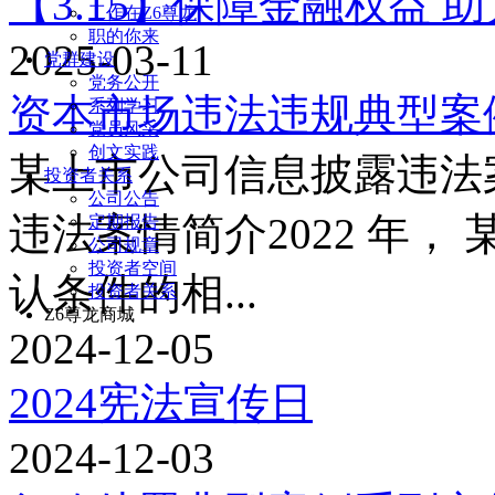
【3.15】保障金融权益 
工作在Z6尊龙
职的你来
2025-03-11
党群建设
党务公开
资本市场违法违规典型案
系列学习
党员风采
创文实践
某上市公司信息披露违法
投资者关系
公司公告
违法案情简介2022 年
定期报告
公司规章
投资者空间
认条件的相...
投资者关系
Z6尊龙商城
2024-12-05
2024宪法宣传日
2024-12-03