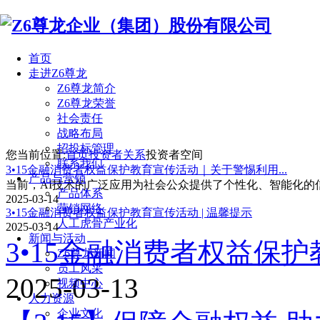
首页
走进Z6尊龙
Z6尊龙简介
Z6尊龙荣誉
社会责任
战略布局
招投标管理
您当前位置:
首页
投资者关系
投资者空间
联系我们
3•15金融消费者权益保护教育宣传活动｜关于警惕利用...
产品与营销
当前，AI技术的广泛应用为社会公众提供了个性化、智能化的
产品体系
2025-03-14
营销网络
3•15金融消费者权益保护教育宣传活动 | 温馨提示
人工虎骨产业化
2025-03-14
新闻与活动
3•15金融消费者权益保护
Z6尊龙新闻
员工风采
2025-03-13
视频中心
人力资源
企业文化