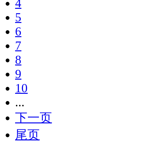
4
5
6
7
8
9
10
...
下一页
尾页