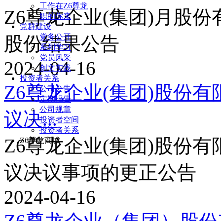
工作在Z6尊龙
Z6尊龙企业(集团)月股
职的你来
党群建设
党务公开
股份结果公告
系列学习
党员风采
2024-04-16
创文实践
投资者关系
Z6尊龙企业(集团)股份
公司公告
定期报告
公司规章
议决...
投资者空间
投资者关系
Z6尊龙企业(集团)股份
Z6尊龙商城
议决议事项的更正公告
2024-04-16