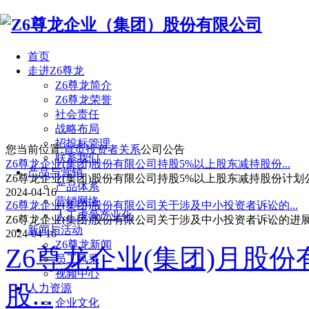
首页
走进Z6尊龙
Z6尊龙简介
Z6尊龙荣誉
社会责任
战略布局
招投标管理
您当前位置:
首页
投资者关系
公司公告
联系我们
Z6尊龙企业(集团)股份有限公司持股5%以上股东减持股份...
产品与营销
Z6尊龙企业(集团)股份有限公司持股5%以上股东减持股份计划
产品体系
2024-04-16
营销网络
Z6尊龙企业(集团)股份有限公司关于涉及中小投资者诉讼的...
人工虎骨产业化
Z6尊龙企业(集团)股份有限公司关于涉及中小投资者诉讼的进
新闻与活动
2024-04-16
Z6尊龙新闻
Z6尊龙企业(集团)月股
员工风采
视频中心
股...
人力资源
企业文化