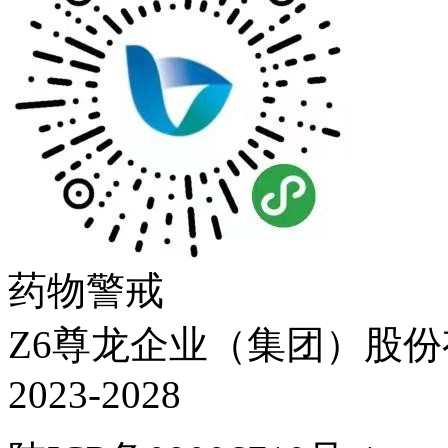
药物警戒
Z6尊龙企业（集团）股份有限
2023-2028