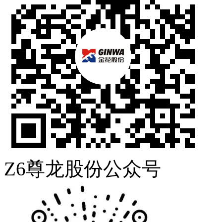
Z6尊龙股份公众号