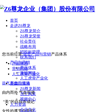
首页
走进Z6尊龙
Z6尊龙简介
Z6尊龙荣誉
社会责任
战略布局
招投标管理
您当前位置:
首页
产品与营销
产品体系
联系我们
产品与营销
产品体系
产品体系
营销网络
营销网络
人工虎骨产业化
人工虎骨产业化
益气养血口服液
新闻与活动
Z6尊龙新闻
由内而外 气血双修
员工风采
视频中心
“美”的自我养成记
人力资源
企业文化
女性的孤芳自赏剂