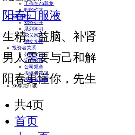
工作在Z6尊龙
职的你来
阳春口服液
党群建设
党务公开
系列学习
生精、益脑、补肾
党员风采
创文实践
投资者关系
男人需要与己和解
公司公告
定期报告
公司规章
投资者空间
阳春更懂你，先生
投资者关系
Z6尊龙商城
共4页
首页