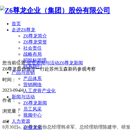
首页
走进Z6尊龙
Z6尊龙简介
Z6尊龙荣誉
社会责任
战略布局
招投标管理
您当前位置:
首页
新闻与活动
Z6尊龙新闻
联系我们
Z6尊龙股份领导一行赴苏州玉森新药参观考察
产品与营销
产品体系
时间：
营销网络
2023-09-04
人工虎骨产业化
新闻与活动
作者：
Z6尊龙新闻
员工风采
浏览量：
视频中心
人力资源
462
8月30日，Z6尊龙股份总经理韩卓军、总经理助理陈建华、
研
企业文化