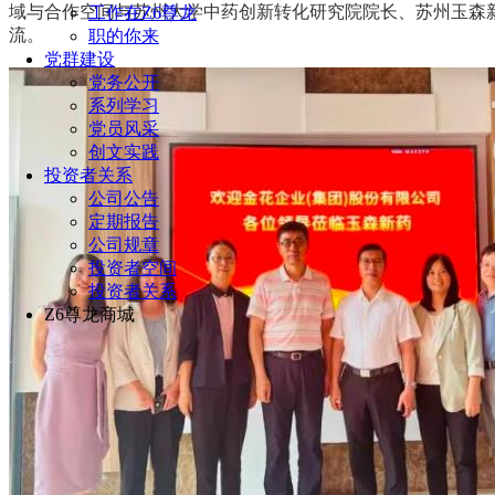
域与合作空间与苏州大学中药创新转化研究院院长、苏州
工作在Z6尊龙
流。
职的你来
党群建设
党务公开
系列学习
党员风采
创文实践
投资者关系
公司公告
定期报告
公司规章
投资者空间
投资者关系
Z6尊龙商城